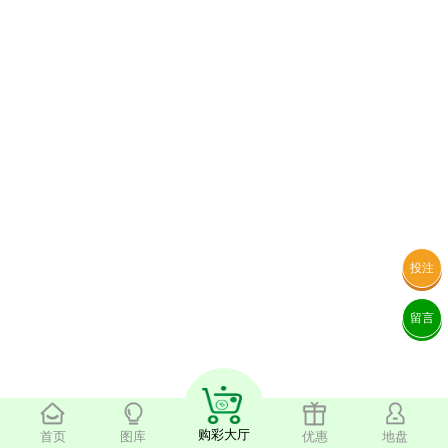
投注
留言
购彩大厅
首页
图库
优惠
地盘