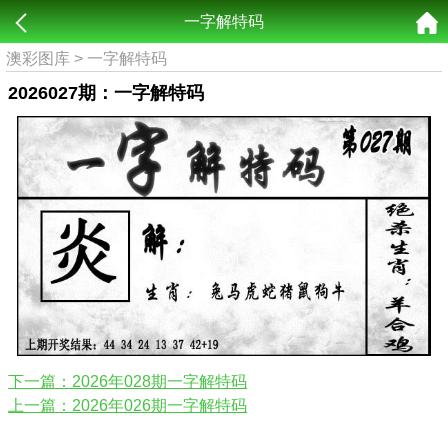
一字解特码
澳彩图库
>
一字解特码
2026027期：一字解特码
下一篇：2026年028期一字解特码
上一篇：2026年026期一字解特码