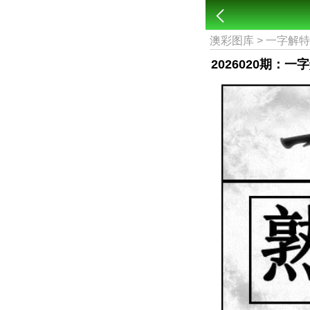
澳彩图库
>
一字解
2026020期：一